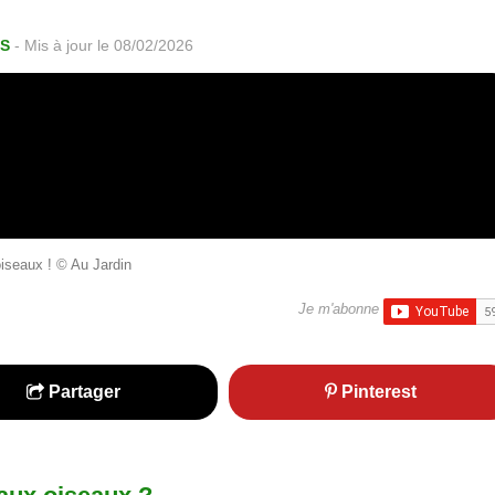
ES
-
Mis à jour le 08/02/2026
oiseaux ! © Au Jardin
Je m'abonne
Partager
Pinterest