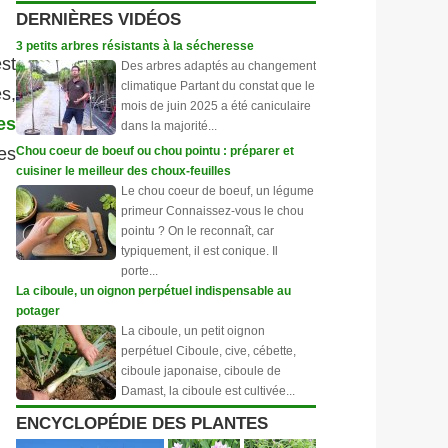
DERNIÈRES VIDÉOS
3 petits arbres résistants à la sécheresse
est
Des arbres adaptés au changement
climatique Partant du constat que le
s,
mois de juin 2025 a été caniculaire
es
dans la majorité...
es
Chou coeur de boeuf ou chou pointu : préparer et
cuisiner le meilleur des choux-feuilles
Le chou coeur de boeuf, un légume
primeur Connaissez-vous le chou
pointu ? On le reconnaît, car
typiquement, il est conique. Il
porte...
La ciboule, un oignon perpétuel indispensable au
potager
La ciboule, un petit oignon
perpétuel Ciboule, cive, cébette,
ciboule japonaise, ciboule de
Damast, la ciboule est cultivée...
ENCYCLOPÉDIE DES PLANTES