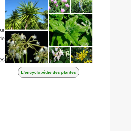
sur
de
es
L'encyclopédie des plantes