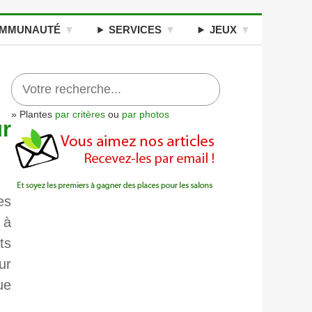
MMUNAUTÉ
SERVICES
JEUX
» Plantes
par critères
ou
par photos
ur
es
 à
ts
ur
ue