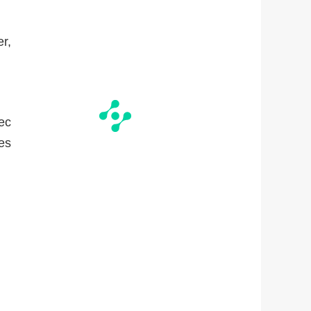
r,
ec
es