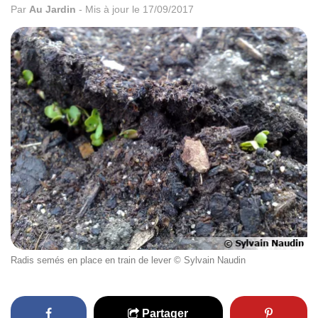
Par
Au Jardin
-
Mis à jour le 17/09/2017
Radis semés en place en train de lever © Sylvain Naudin
Partager