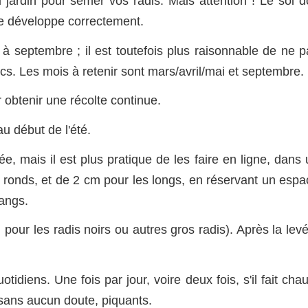
 jardin pour semer vos radis. Mais attention ! Le sol do
 se développe correctement.
 septembre ; il est toutefois plus raisonnable de ne p
cs. Les mois à retenir sont mars/avril/mai et septembre.
 obtenir une récolte continue.
u début de l'été.
e, mais il est plus pratique de les faire en ligne, dans
s ronds, et de 2 cm pour les longs, en réservant un espa
rangs.
our les radis noirs ou autres gros radis). Après la levé
idiens. Une fois par jour, voire deux fois, s'il fait cha
, sans aucun doute, piquants.