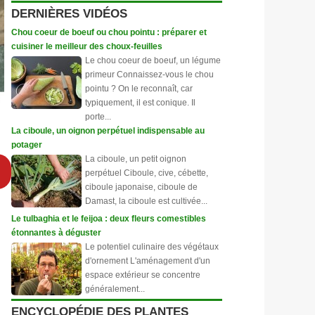
DERNIÈRES VIDÉOS
Chou coeur de boeuf ou chou pointu : préparer et
cuisiner le meilleur des choux-feuilles
Le chou coeur de boeuf, un légume
primeur Connaissez-vous le chou
pointu ? On le reconnaît, car
typiquement, il est conique. Il
porte...
La ciboule, un oignon perpétuel indispensable au
potager
La ciboule, un petit oignon
perpétuel Ciboule, cive, cébette,
ciboule japonaise, ciboule de
Damast, la ciboule est cultivée...
Le tulbaghia et le feijoa : deux fleurs comestibles
étonnantes à déguster
Le potentiel culinaire des végétaux
d'ornement L'aménagement d'un
espace extérieur se concentre
généralement...
ENCYCLOPÉDIE DES PLANTES