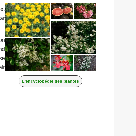
e.
par
on
ond
se
ir
L'encyclopédie des plantes