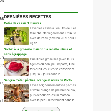
it
DERNIÈRES RECETTES
as
Gelée de cassis 3 minutes
Laver les cassis à l’eau froide. Les
faire chauffer légèrement 1 minute
avec de l’eau (environ 20 cl pour 1
kg de...
Sorbet à la groseille maison : la recette ultime et
sans égrappage
 un
Cueillir les groseilles (avec leurs
ce
tigelles ou non, peu importe) Une
fois cueillies, elles se conservent
jusqu’à 2 jours dans le...
Sangria d'été : pêches, orange et notes de Porto
e,
Lavez soigneusement vos pêches
et votre orange de préférence bio,
puis découpez-les un morceau
ud.
avec la peau directement dans le...