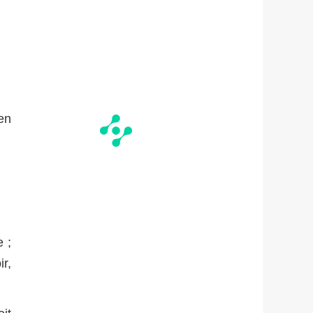
en
 ;
ir,