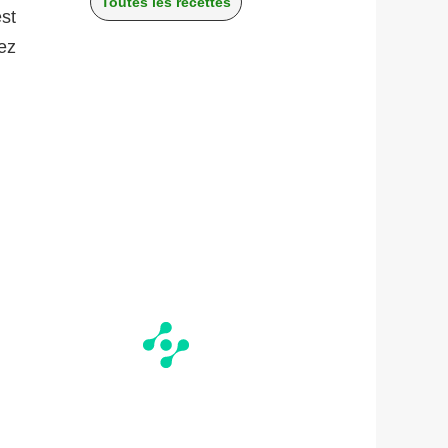
Toutes les recettes
st
ez