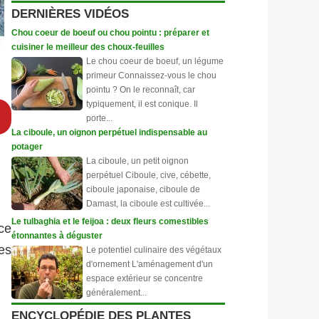
DERNIÈRES VIDÉOS
Chou coeur de boeuf ou chou pointu : préparer et
cuisiner le meilleur des choux-feuilles
Le chou coeur de boeuf, un légume
primeur Connaissez-vous le chou
pointu ? On le reconnaît, car
typiquement, il est conique. Il
porte...
La ciboule, un oignon perpétuel indispensable au
potager
La ciboule, un petit oignon
perpétuel Ciboule, cive, cébette,
ciboule japonaise, ciboule de
Damast, la ciboule est cultivée...
Le tulbaghia et le feijoa : deux fleurs comestibles
ce
étonnantes à déguster
es
Le potentiel culinaire des végétaux
d'ornement L'aménagement d'un
espace extérieur se concentre
généralement...
ENCYCLOPÉDIE DES PLANTES