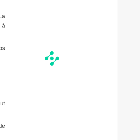
La
 à
ps
ut
de