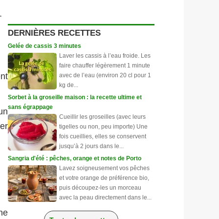
.
DERNIÈRES RECETTES
Gelée de cassis 3 minutes
Laver les cassis à l’eau froide. Les
faire chauffer légèrement 1 minute
nt
avec de l’eau (environ 20 cl pour 1
kg de...
Sorbet à la groseille maison : la recette ultime et
sans égrappage
un
Cueillir les groseilles (avec leurs
fer
tigelles ou non, peu importe) Une
fois cueillies, elles se conservent
jusqu’à 2 jours dans le...
Sangria d'été : pêches, orange et notes de Porto
Lavez soigneusement vos pêches
et votre orange de préférence bio,
puis découpez-les un morceau
avec la peau directement dans le...
ne