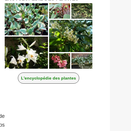
L'encyclopédie des plantes
de
ps