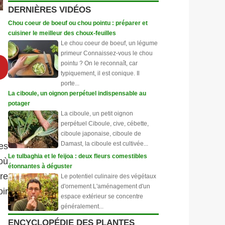
DERNIÈRES VIDÉOS
Chou coeur de boeuf ou chou pointu : préparer et
cuisiner le meilleur des choux-feuilles
Le chou coeur de boeuf, un légume
primeur Connaissez-vous le chou
pointu ? On le reconnaît, car
typiquement, il est conique. Il
porte...
La ciboule, un oignon perpétuel indispensable au
potager
La ciboule, un petit oignon
perpétuel Ciboule, cive, cébette,
ciboule japonaise, ciboule de
Damast, la ciboule est cultivée...
es
Le tulbaghia et le feijoa : deux fleurs comestibles
où
étonnantes à déguster
tre
Le potentiel culinaire des végétaux
d'ornement L'aménagement d'un
ir
espace extérieur se concentre
généralement...
ENCYCLOPÉDIE DES PLANTES