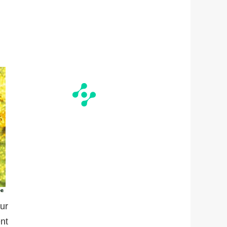
ur
nt