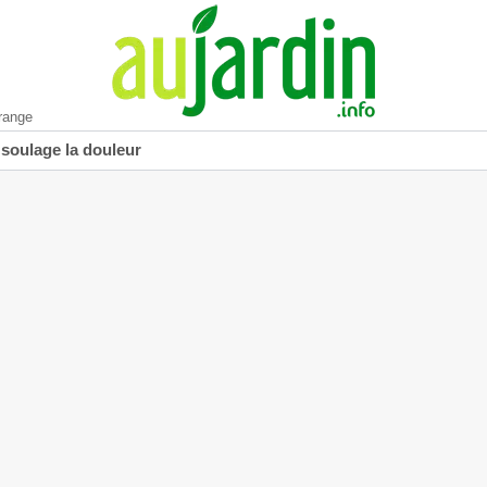
range
 soulage la douleur