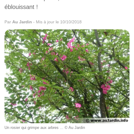
éblouissant !
Par
Au Jardin
-
Mis à jour le 10/10/2018
Un rosier qui grimpe aux arbres ... © Au Jardin