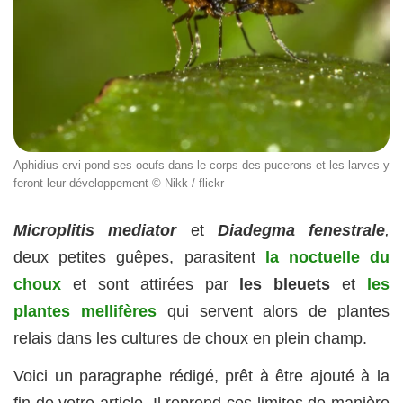
Aphidius ervi pond ses oeufs dans le corps des pucerons et les larves y
feront leur développement © Nikk / flickr
Microplitis mediator
et
Diadegma fenestrale
,
deux petites guêpes, parasitent
la noctuelle du
choux
et sont attirées par
les bleuets
et
les
plantes mellifères
qui servent alors de plantes
relais dans les cultures de choux en plein champ.
Voici un paragraphe rédigé, prêt à être ajouté à la