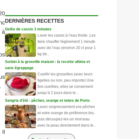
20
DERNIÈRES RECETTES
nc
Gelée de cassis 3 minutes
 à
Laver les cassis à l’eau froide. Les
faire chauffer légèrement 1 minute
avec de l’eau (environ 20 cl pour 1
os
kg de...
Sorbet à la groseille maison : la recette ultime et
sans égrappage
Cueillir les groseilles (avec leurs
us
tigelles ou non, peu importe) Une
.
fois cueillies, elles se conservent
jusqu’à 2 jours dans le...
Sangria d'été : pêches, orange et notes de Porto
Lavez soigneusement vos pêches
et votre orange de préférence bio,
puis découpez-les un morceau
avec la peau directement dans le...
 Il