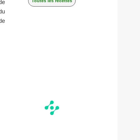
Toutes les recettes
de
du
 de