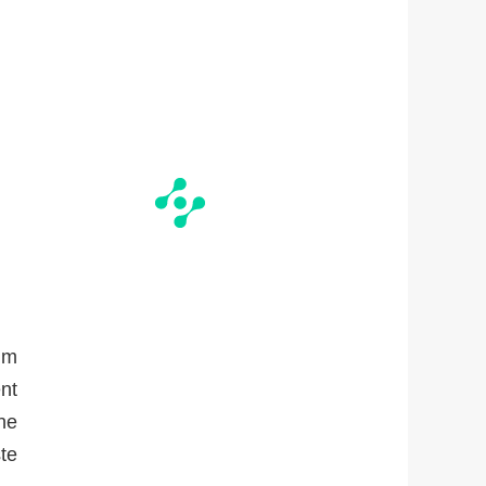
 m
nt
ne
te