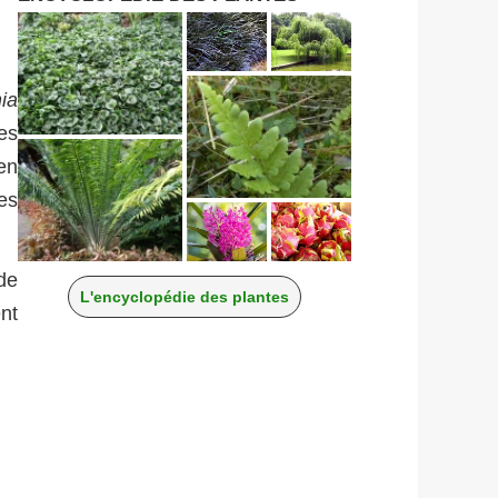
ia
es
en
les
de
L'encyclopédie des plantes
ent