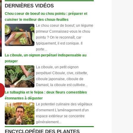
DERNIÈRES VIDÉOS
Chou coeur de boeuf ou chou pointu : préparer et
cuisiner le meilleur des choux-feuilles
Le chou coeur de boeuf, un légume
primeur Connaissez-vous le chou
pointu ? On le reconnaît, car
typiquement, il est conique. Il
porte...
La ciboule, un oignon perpétuel indispensable au
potager
La ciboule, un petit oignon
perpétuel Ciboule, cive, cébette,
ciboule japonaise, ciboule de
Damast, la ciboule est cultivée...
Le tulbaghia et le feijoa : deux fleurs comestibles
étonnantes à déguster
Le potentiel culinaire des végétaux
d'ornement L'aménagement d'un
espace extérieur se concentre
généralement...
ENCYCLOPÉDIE DES PLANTES