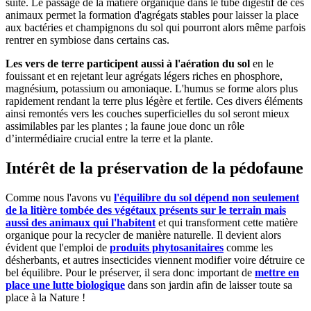
suite. Le passage de la matière organique dans le tube digestif de ces
animaux permet la formation d'agrégats stables pour laisser la place
aux bactéries et champignons du sol qui pourront alors même parfois
rentrer en symbiose dans certains cas.
Les vers de terre participent aussi à l'aération du sol
en le
fouissant et en rejetant leur agrégats légers riches en phosphore,
magnésium, potassium ou amoniaque. L'humus se forme alors plus
rapidement rendant la terre plus légère et fertile. Ces divers éléments
ainsi remontés vers les couches superficielles du sol seront mieux
assimilables par les plantes ; la faune joue donc un rôle
d’intermédiaire crucial entre la terre et la plante.
Intérêt de la préservation de la pédofaune
Comme nous l'avons vu
l'équilibre du sol dépend non seulement
de la litière tombée des végétaux présents sur le terrain mais
aussi des animaux qui l'habitent
et qui transforment cette matière
organique pour la recycler de manière naturelle. Il devient alors
évident que l'emploi de
produits phytosanitaires
comme les
désherbants, et autres insecticides viennent modifier voire détruire ce
bel équilibre. Pour le préserver, il sera donc important de
mettre en
place une lutte biologique
dans son jardin afin de laisser toute sa
place à la Nature !