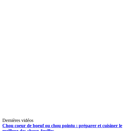
Dernières vidéos
Chou coeur de boeuf ou chou pointu : préparer et cuisiner le
meilleur des choux-feuilles