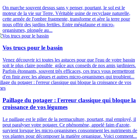
On marche souvent dessus sans y penser, pourtant, le sol est le
moteur de la vie sur Terre. Véritable usine de recyclage naturelle,
cette armée de l'ombre fragmente, transforme et aère la terre pour
nous offrir des jardins fertiles. Entre mégafaune et micro-
organismes, plongée au...
Vos trucs pour le bassin
Venez découvrir ici toutes les astuces pour que l'eau de votre bassin
soit le plus claire possible grâce aux conseils de nos amis jardiniers.
Parfois étonnants, souvent très efficaces, ces trucs vous permettront
d'en finir avec les algues et autres micro-organismes qui troublent...
Paillage du potager : l'erreur classique qui bloque la
croissance de vos légumes
Le paillage est le pilier de la permaculture, pourtant, mal employé, il
peut paralyser votre potager. Ce phénomène, appelé faim d'azote,
survient lorsque les micro-organismes consomment les nutriments de
vos plantes pour décomposer la matière organique. Voici comment...