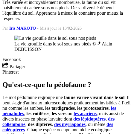
Très variée et incroyablement nombreuse, la faune du sol vit
paisiblement cachée sous nos pieds. De sa diversité dépend
l'équilibre du sol. Apprenons à mieux la connaître pour mieux la
respecter.
Par
Iris MAKOTO
-
Mis à jour le 13/02/2026
La vie grouille dans le sol sous nos pieds ©
Alain
DEBUISSON
Facebook
Partager
Pinterest
Qu'est-ce-que la pédofaune ?
Le mot pédofaune regroupe une
faune variée vivant dans le sol
. Il
peut s'agir d'animaux microscopiques pratiquement invisibles à l’œil
nu comme les amibes,
les tardigrades
,
les protozoaires
,
les
nématodes
,
les rotifères
,
les vers
ou
les acariens
, mais aussi de
divers insectes en phase larvaire dont
des lépidoptères
,
des
collemboles
,
des diptères
,
des myriapodes
, ou même
des
coléoptères
. Chaque espèce occupe une niche écologique