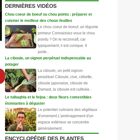
DERNIÈRES VIDÉOS
Chou coeur de boeuf ou chou pointu : préparer et
cuisiner le meilleur des choux-feuilles
Le chou coeur de boeuf, un légume
primeur Connaissez-vous le chou
pointu ? On le reconnaît, car
typiquement, il est conique. Il
porte...
La ciboule, un oignon perpétuel indispensable au
potager
La ciboule, un petit oignon
perpétuel Ciboule, cive, cébette,
ciboule japonaise, ciboule de
Damast, la ciboule est cultivée...
Le tulbaghia et le feijoa : deux fleurs comestibles
étonnantes à déguster
Le potentiel culinaire des végétaux
d'ornement L'aménagement d'un
espace extérieur se concentre
généralement...
ENCYCLOPÉDIE DES PLANTES