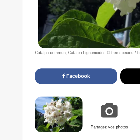
Catalpa commun, Catalpa bignonioides © tree-species / fl
Facebook
Partagez vos photos