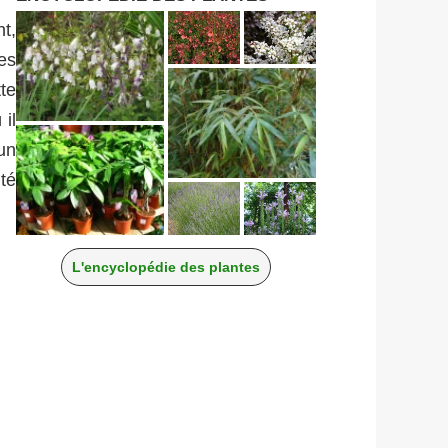
t,
es
tte
il
 un
ité
L'encyclopédie des plantes