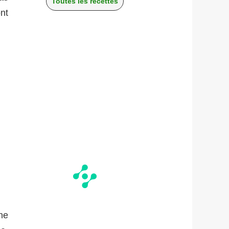
Toutes les recettes
nt
ne