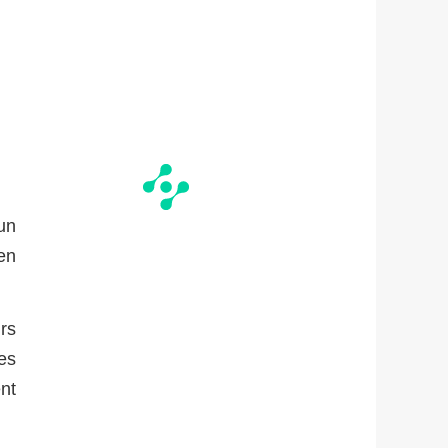
un
en
rs
es
nt