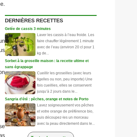
e.
DERNIÈRES RECETTES
Gelée de cassis 3 minutes
Laver les cassis à l’eau froide. Les
un
faire chauffer légèrement 1 minute
avec de l’eau (environ 20 cl pour 1
us
kg de...
Sorbet à la groseille maison : la recette ultime et
sans égrappage
on
Cueillir les groseilles (avec leurs
tigelles ou non, peu importe) Une
fois cueillies, elles se conservent
jusqu’à 2 jours dans le...
Sangria d'été : pêches, orange et notes de Porto
Lavez soigneusement vos pêches
et votre orange de préférence bio,
puis découpez-les un morceau
avec la peau directement dans le...
se
as