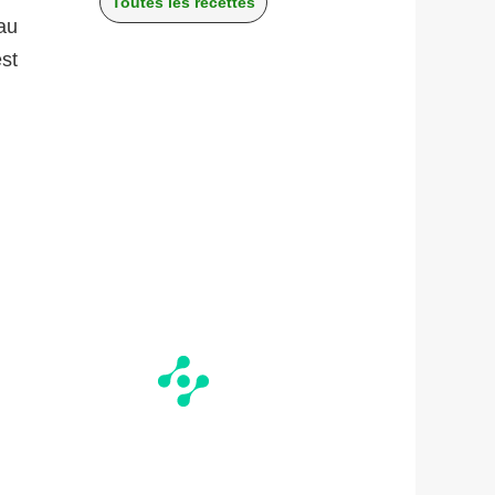
Toutes les recettes
au
st