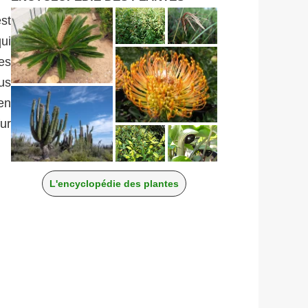
st
ui
es
us
en
fur
L'encyclopédie des plantes