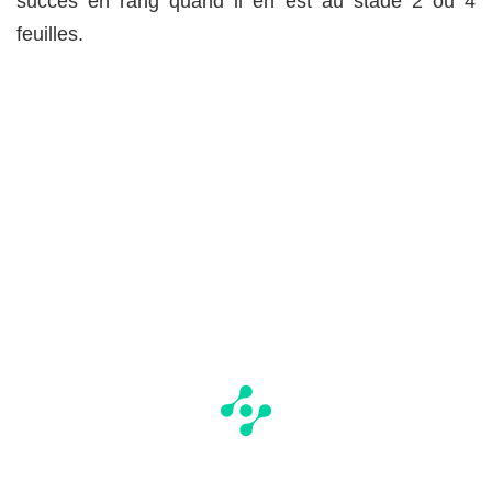
succès en rang quand il en est au stade 2 ou 4
feuilles.