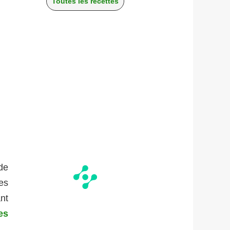
Toutes les recettes
de
es
nt
es