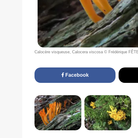
Calocère visqueuse, Calocera viscosa © Frédérique FÊT
Facebook