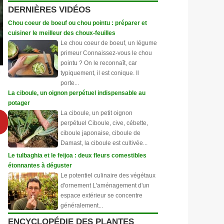
DERNIÈRES VIDÉOS
Chou coeur de boeuf ou chou pointu : préparer et
cuisiner le meilleur des choux-feuilles
Le chou coeur de boeuf, un légume
primeur Connaissez-vous le chou
pointu ? On le reconnaît, car
typiquement, il est conique. Il
porte...
La ciboule, un oignon perpétuel indispensable au
potager
La ciboule, un petit oignon
perpétuel Ciboule, cive, cébette,
ciboule japonaise, ciboule de
Damast, la ciboule est cultivée...
Le tulbaghia et le feijoa : deux fleurs comestibles
étonnantes à déguster
Le potentiel culinaire des végétaux
d'ornement L'aménagement d'un
espace extérieur se concentre
généralement...
ENCYCLOPÉDIE DES PLANTES