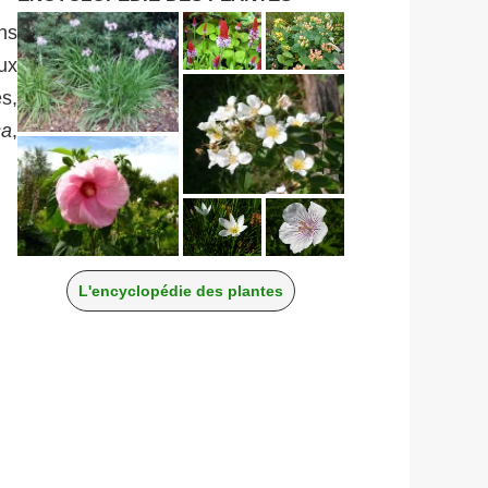
ns
ux
s,
sa
,
L'encyclopédie des plantes