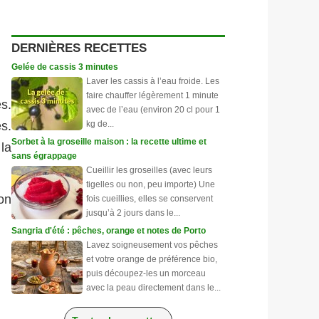
DERNIÈRES RECETTES
Gelée de cassis 3 minutes
Laver les cassis à l’eau froide. Les
faire chauffer légèrement 1 minute
s.
avec de l’eau (environ 20 cl pour 1
kg de...
s.
Sorbet à la groseille maison : la recette ultime et
 la
sans égrappage
Cueillir les groseilles (avec leurs
tigelles ou non, peu importe) Une
on
fois cueillies, elles se conservent
jusqu’à 2 jours dans le...
Sangria d'été : pêches, orange et notes de Porto
Lavez soigneusement vos pêches
et votre orange de préférence bio,
puis découpez-les un morceau
avec la peau directement dans le...