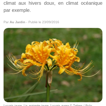
climat aux hivers doux, en climat océanique
par exemple.
Par
Au Jardin
-
Publié le 23/09/2016
Lycoris jaune, Lis araignée jaune, Lycoris aurea © Tatters / flickr