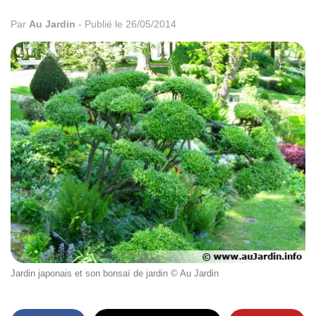
Par
Au Jardin
-
Publié le 26/05/2014
Jardin japonais et son bonsaï de jardin © Au Jardin