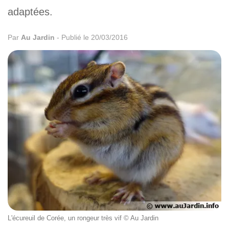
adaptées.
Par
Au Jardin
-
Publié le 20/03/2016
L'écureuil de Corée, un rongeur très vif © Au Jardin