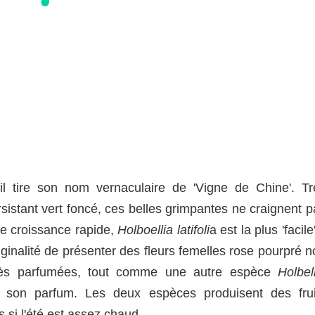
il tire son nom vernaculaire de 'Vigne de Chine'. Tr
sistant vert foncé, ces belles grimpantes ne craignent p
De croissance rapide,
Holboellia latifoli
a est la plus 'facile
ginalité de présenter des fleurs femelles rose pourpré n
très parfumées, tout comme une autre espèce
Holbell
son parfum. Les deux espèces produisent des frui
 si l'été est assez chaud.