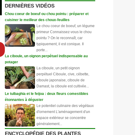
DERNIÈRES VIDÉOS
Chou coeur de boeuf ou chou pointu : préparer et
cuisiner le meilleur des choux-feuilles
Le chou coeur de boeuf, un légume
primeur Connaissez-vous le chou
pointu ? On le reconnaît, car
typiquement, il est conique. Il
porte...
La ciboule, un oignon perpétuel indispensable au
potager
La ciboule, un petit oignon
perpétuel Ciboule, cive, cébette,
ciboule japonaise, ciboule de
Damast, la ciboule est cultivée...
Le tulbaghia et le feijoa : deux fleurs comestibles
étonnantes à déguster
Le potentiel culinaire des végétaux
d'ornement L'aménagement d'un
espace extérieur se concentre
généralement...
ENCYCLOPÉDIE DES PLANTES