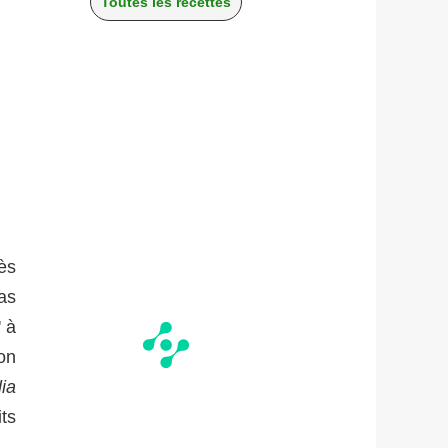
Toutes les recettes
ès
as
' à
on
ia
ts