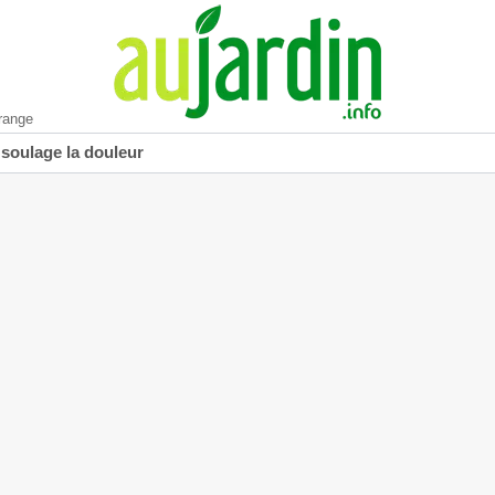
range
 soulage la douleur