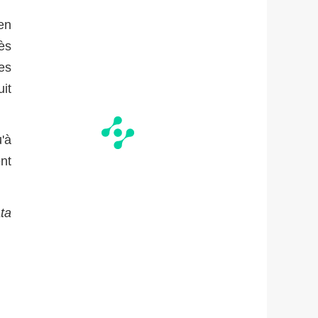
en
ès
tes
it
'à
nt
ta