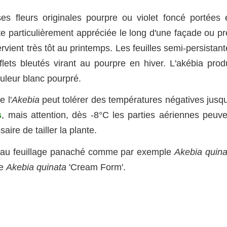
s fleurs originales pourpre ou violet foncé portées 
e particulièrement appréciée le long d'une façade ou pr
ervient très tôt au printemps. Les feuilles semi-persistan
ets bleutés virant au pourpre en hiver. L'akébia produ
ouleur blanc pourpré.
e l'
Akebia
peut tolérer des températures négatives jusqu
s
, mais attention, dès -8°C les parties aériennes peuve
saire de tailler la plante.
rs au feuillage panaché comme par exemple
Akebia quina
me
Akebia quinata
'Cream Form'.