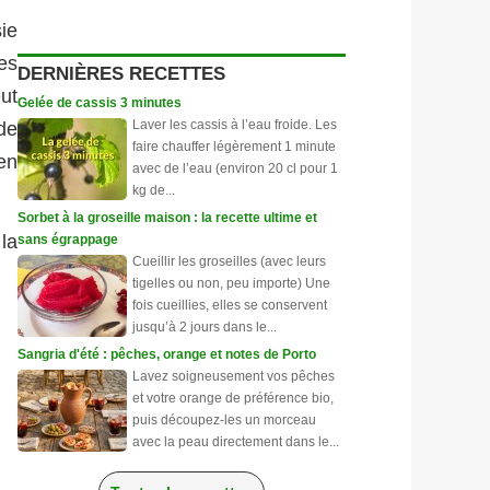
sie
es
DERNIÈRES RECETTES
ut
Gelée de cassis 3 minutes
Laver les cassis à l’eau froide. Les
de
faire chauffer légèrement 1 minute
 en
avec de l’eau (environ 20 cl pour 1
kg de...
Sorbet à la groseille maison : la recette ultime et
la
sans égrappage
Cueillir les groseilles (avec leurs
tigelles ou non, peu importe) Une
fois cueillies, elles se conservent
jusqu’à 2 jours dans le...
Sangria d'été : pêches, orange et notes de Porto
Lavez soigneusement vos pêches
et votre orange de préférence bio,
puis découpez-les un morceau
avec la peau directement dans le...