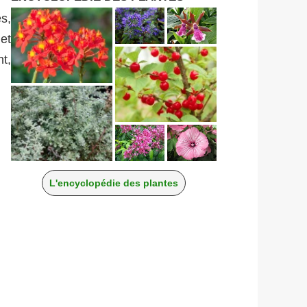
s,
et
nt,
L'encyclopédie des plantes