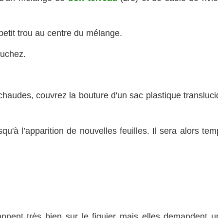
petit trou au centre du mélange.
ouchez.
chaudes, couvrez la bouture d'un sac plastique transluci
squ'à l’apparition de nouvelles feuilles. Il sera alors te
onnent très bien sur le figuier mais elles demandent u