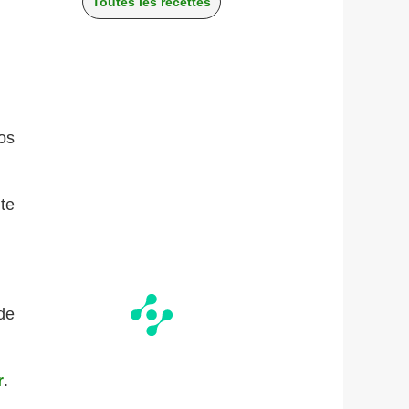
Toutes les recettes
os
te
de
r
.