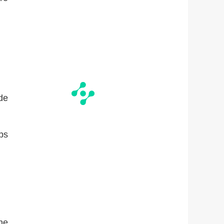
de
mps
ne