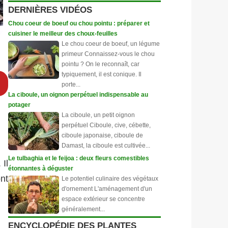
DERNIÈRES VIDÉOS
Chou coeur de boeuf ou chou pointu : préparer et
cuisiner le meilleur des choux-feuilles
Le chou coeur de boeuf, un légume
primeur Connaissez-vous le chou
pointu ? On le reconnaît, car
typiquement, il est conique. Il
porte...
La ciboule, un oignon perpétuel indispensable au
potager
La ciboule, un petit oignon
perpétuel Ciboule, cive, cébette,
ciboule japonaise, ciboule de
Damast, la ciboule est cultivée...
Le tulbaghia et le feijoa : deux fleurs comestibles
Il
étonnantes à déguster
nt
Le potentiel culinaire des végétaux
d'ornement L'aménagement d'un
espace extérieur se concentre
généralement...
ENCYCLOPÉDIE DES PLANTES