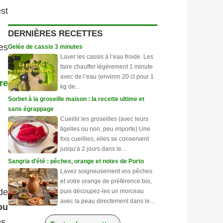
st
DERNIÈRES RECETTES
es
Gelée de cassis 3 minutes
Laver les cassis à l’eau froide. Les
faire chauffer légèrement 1 minute
avec de l’eau (environ 20 cl pour 1
re
kg de...
Sorbet à la groseille maison : la recette ultime et
sans égrappage
Cueillir les groseilles (avec leurs
tigelles ou non, peu importe) Une
fois cueillies, elles se conservent
jusqu’à 2 jours dans le...
Sangria d'été : pêches, orange et notes de Porto
Lavez soigneusement vos pêches
et votre orange de préférence bio,
 de
puis découpez-les un morceau
avec la peau directement dans le...
ou
es.