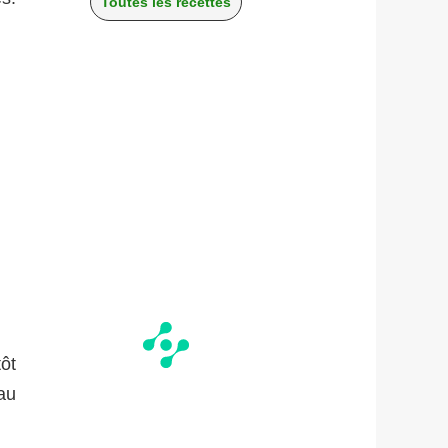
Toutes les recettes
ôt
au