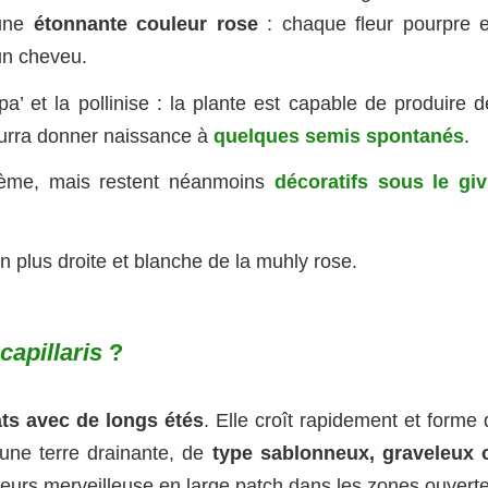
’une
étonnante couleur rose
: chaque fleur pourpre e
un cheveu.
a’ et la pollinise : la plante est capable de produire d
ourra donner naissance à
quelques semis spontanés
.
crème, mais restent néanmoins
décoratifs sous le giv
n plus droite et blanche de la muhly rose.
capillaris
?
ats avec de longs étés
. Elle croît rapidement et forme
une terre drainante, de
type sablonneux, graveleux 
illeurs merveilleuse en large patch dans les zones ouvert