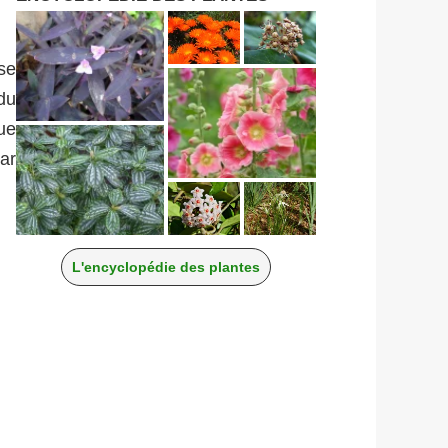
se
du
ue
ar
L'encyclopédie des plantes