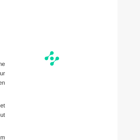
ne
ur
en
et
ut
cm