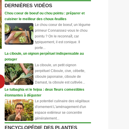
DERNIÈRES VIDÉOS
Chou coeur de boeuf ou chou pointu : préparer et
cuisiner le meilleur des choux-feuilles
Le chou coeur de boeuf, un légume
primeur Connaissez-vous le chou
pointu ? On le reconnaît, car
typiquement, il est conique. Il
porte...
La ciboule, un oignon perpétuel indispensable au
potager
La ciboule, un petit oignon
perpétuel Ciboule, cive, cébette,
ciboule japonaise, ciboule de
Damast, la ciboule est cultivée...
Le tulbaghia et le feijoa : deux fleurs comestibles
étonnantes à déguster
Le potentiel culinaire des végétaux
d'ornement L'aménagement d'un
espace extérieur se concentre
généralement...
ENCYCLOPÉDIE DES PLANTES