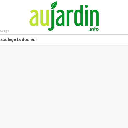
range
 soulage la douleur