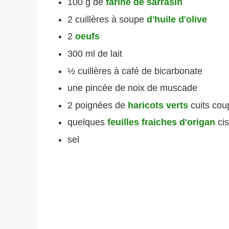
100 g de
farine de sarrasin
2 cuillères à soupe
d'huile d'olive
2
oeufs
300 ml de lait
½ cuillères à café de bicarbonate
une pincée de noix de muscade
2 poignées de
haricots verts
cuits co
quelques
feuilles fraiches d'origan
cis
sel