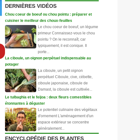
DERNIÈRES VIDÉOS
Chou coeur de boeuf ou chou pointu : préparer et
cuisiner le meilleur des choux-feuilles
Le chou coeur de boeuf, un légume
primeur Connaissez-vous le chou
pointu ? On le reconnaît, car
typiquement, il est conique. Il
porte...
La ciboule, un oignon perpétuel indispensable au
potager
La ciboule, un petit oignon
perpétuel Ciboule, cive, cébette,
ciboule japonaise, ciboule de
Damast, la ciboule est cultivée...
Le tulbaghia et le feijoa : deux fleurs comestibles
étonnantes à déguster
Le potentiel culinaire des végétaux
d'ornement L'aménagement d'un
espace extérieur se concentre
généralement...
ENCYCLOPÉDIE DES PLANTES