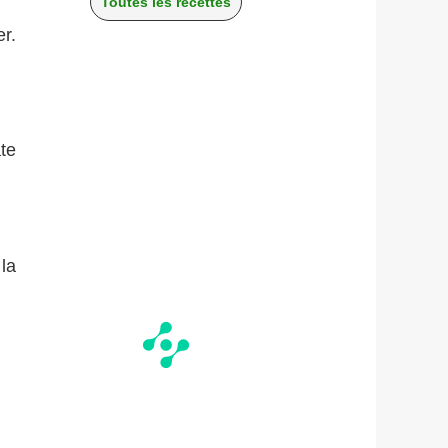
Toutes les recettes
r.
te
la