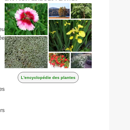
eu
née
L'encyclopédie des plantes
es
rs