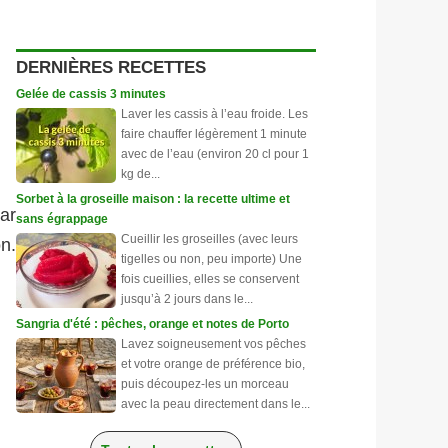
DERNIÈRES RECETTES
Gelée de cassis 3 minutes
Laver les cassis à l’eau froide. Les
faire chauffer légèrement 1 minute
avec de l’eau (environ 20 cl pour 1
kg de...
Sorbet à la groseille maison : la recette ultime et
ar
sans égrappage
Cueillir les groseilles (avec leurs
on.
tigelles ou non, peu importe) Une
fois cueillies, elles se conservent
jusqu’à 2 jours dans le...
Sangria d'été : pêches, orange et notes de Porto
Lavez soigneusement vos pêches
et votre orange de préférence bio,
puis découpez-les un morceau
avec la peau directement dans le...