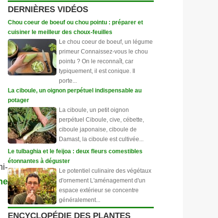
DERNIÈRES VIDÉOS
Chou coeur de boeuf ou chou pointu : préparer et
cuisiner le meilleur des choux-feuilles
Le chou coeur de boeuf, un légume
primeur Connaissez-vous le chou
pointu ? On le reconnaît, car
typiquement, il est conique. Il
porte...
La ciboule, un oignon perpétuel indispensable au
potager
La ciboule, un petit oignon
perpétuel Ciboule, cive, cébette,
ciboule japonaise, ciboule de
Damast, la ciboule est cultivée...
Le tulbaghia et le feijoa : deux fleurs comestibles
étonnantes à déguster
i-
Le potentiel culinaire des végétaux
ne
d'ornement L'aménagement d'un
espace extérieur se concentre
généralement...
ENCYCLOPÉDIE DES PLANTES