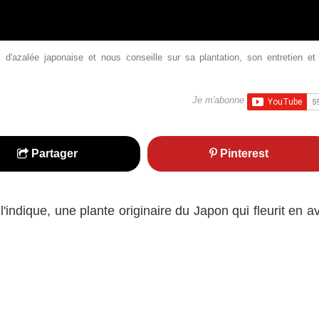
'azalée japonaise et nous conseille sur sa plantation, son entretien et
Je m'abonne
Partager
Pinterest
ndique, une plante originaire du Japon qui fleurit en av