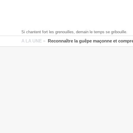
Si chantent fort les grenouilles, demain le temps se gribouille.
A LA UNE »
Reconnaître la guêpe maçonne et compren