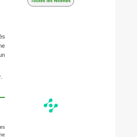
Toutes les recettes
tés
mme
un
.
ses
une