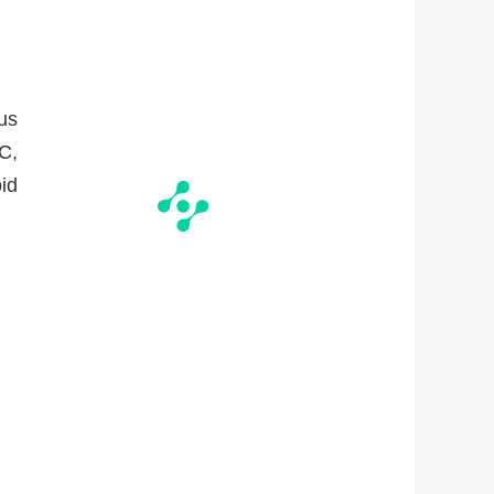
us
C,
oid