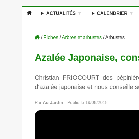
ACTUALITÉS
CALENDRIER
/
Fiches
/
Arbres et arbustes
/ Arbustes
Azalée Japonaise, cons
Christian FRIOCOURT des pépiniè
d'azalée japonaise et nous conseille su
Par
Au Jardin
-
Publié le 19/08/2018