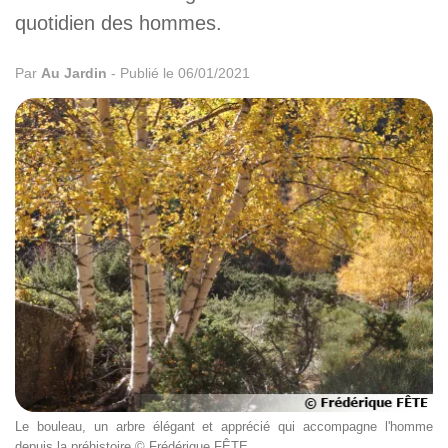
quotidien des hommes.
Par
Au Jardin
-
Publié le 06/01/2021
Le bouleau, un arbre élégant et apprécié qui accompagne l'homme
depuis la préhistoire © Frédérique FÊTE