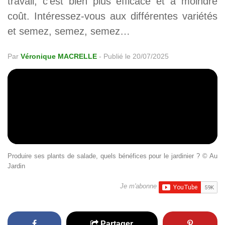
travail, c’est bien plus efficace et à moindre
coût. Intéressez-vous aux différentes variétés
et semez, semez, semez…
Par
Véronique MACRELLE
-
Publié le 20/07/2025
Produire ses plants de salade, quels bénéfices pour le jardinier ? © Au
Jardin
Je m'abonne
Partager