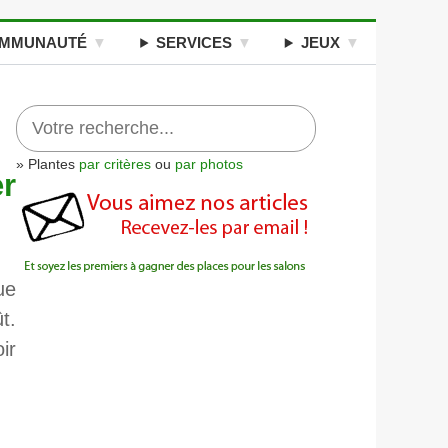
MMUNAUTÉ
SERVICES
JEUX
» Plantes
par critères
ou
par photos
r
ue
t.
ir