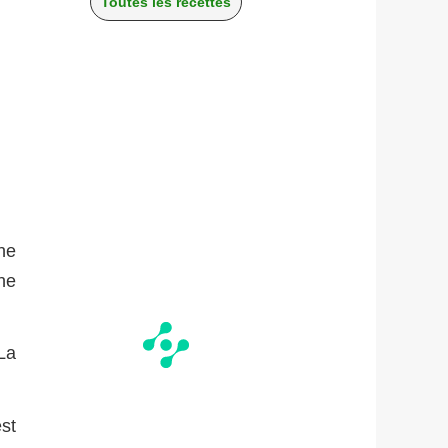
Toutes les recettes
une
ne
 La
est