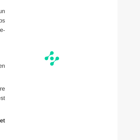
un
ps
te-
en
bre
st
et