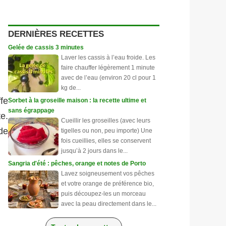
DERNIÈRES RECETTES
Gelée de cassis 3 minutes
Laver les cassis à l’eau froide. Les
faire chauffer légèrement 1 minute
avec de l’eau (environ 20 cl pour 1
kg de...
ffe
Sorbet à la groseille maison : la recette ultime et
sans égrappage
te.
Cueillir les groseilles (avec leurs
 de
tigelles ou non, peu importe) Une
fois cueillies, elles se conservent
jusqu’à 2 jours dans le...
Sangria d'été : pêches, orange et notes de Porto
Lavez soigneusement vos pêches
et votre orange de préférence bio,
puis découpez-les un morceau
avec la peau directement dans le...