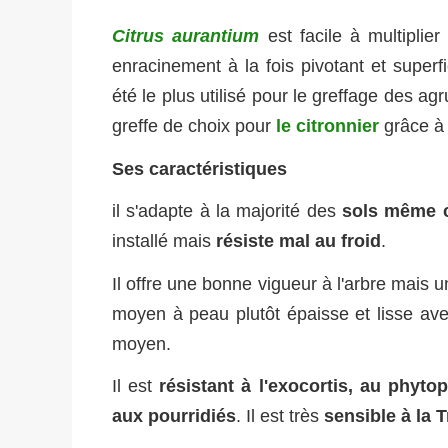
Citrus aurantium
est facile à multiplier
enracinement à la fois pivotant et superf
été le plus utilisé pour le greffage des ag
greffe de choix pour
le citronnier
grâce à 
Ses caractéristiques
i
l s'adapte à la majorité des
sols même c
installé mais
résiste mal au froid
.
Il offre une bonne vigueur à l'arbre mais un
moyen à peau plutôt épaisse et lisse avec
moyen.
Il est
résistant à l'exocortis, au phyt
aux pourridiés
. Il est très
sensible à la 