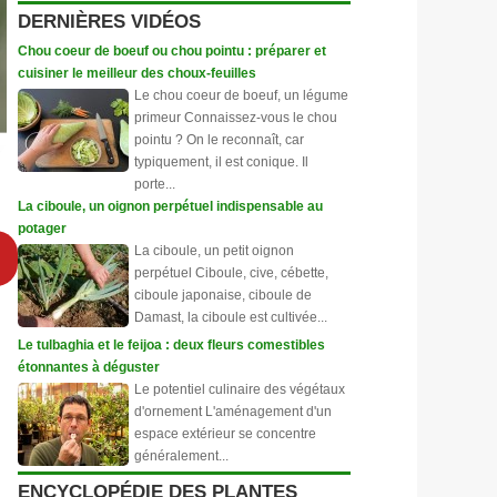
DERNIÈRES VIDÉOS
Chou coeur de boeuf ou chou pointu : préparer et
cuisiner le meilleur des choux-feuilles
Le chou coeur de boeuf, un légume
primeur Connaissez-vous le chou
pointu ? On le reconnaît, car
typiquement, il est conique. Il
porte...
La ciboule, un oignon perpétuel indispensable au
potager
La ciboule, un petit oignon
perpétuel Ciboule, cive, cébette,
ciboule japonaise, ciboule de
Damast, la ciboule est cultivée...
Le tulbaghia et le feijoa : deux fleurs comestibles
étonnantes à déguster
Le potentiel culinaire des végétaux
d'ornement L'aménagement d'un
espace extérieur se concentre
généralement...
ENCYCLOPÉDIE DES PLANTES