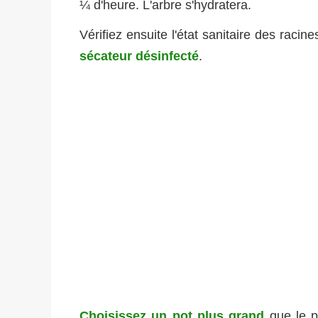
¼ d'heure. L'arbre s'hydratera.
Vérifiez ensuite l'état sanitaire des raci
sécateur désinfecté
.
Choisissez un pot plus grand
que le p