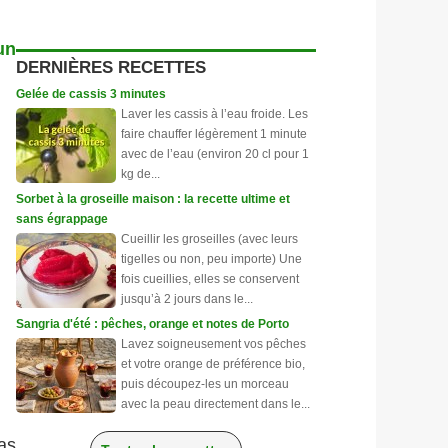
un
DERNIÈRES RECETTES
Gelée de cassis 3 minutes
Laver les cassis à l’eau froide. Les
faire chauffer légèrement 1 minute
avec de l’eau (environ 20 cl pour 1
kg de...
Sorbet à la groseille maison : la recette ultime et
sans égrappage
Cueillir les groseilles (avec leurs
tigelles ou non, peu importe) Une
fois cueillies, elles se conservent
jusqu’à 2 jours dans le...
Sangria d'été : pêches, orange et notes de Porto
Lavez soigneusement vos pêches
et votre orange de préférence bio,
puis découpez-les un morceau
avec la peau directement dans le...
as