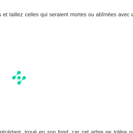
nes et taillez celles qui seraient mortes ou abîmées avec
récédant, troué en son fond, car cet arbre ne tolère p