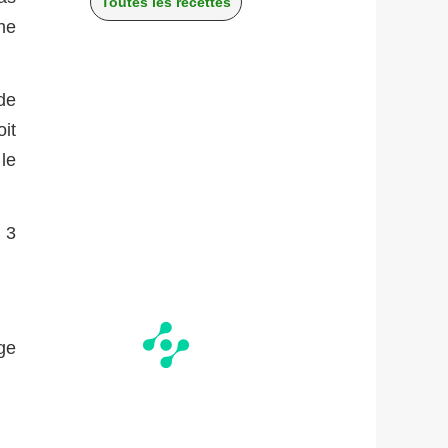
Toutes les recettes
ne
de
it
le
à 3
ge