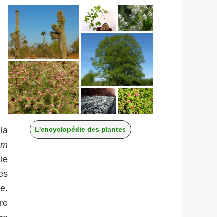
la
L'encyclopédie des plantes
um
lie
es
e.
re