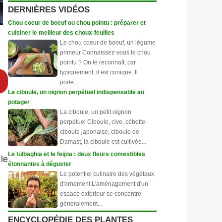
DERNIÈRES VIDÉOS
Chou coeur de boeuf ou chou pointu : préparer et
cuisiner le meilleur des choux-feuilles
Le chou coeur de boeuf, un légume
primeur Connaissez-vous le chou
pointu ? On le reconnaît, car
typiquement, il est conique. Il
porte...
La ciboule, un oignon perpétuel indispensable au
potager
La ciboule, un petit oignon
perpétuel Ciboule, cive, cébette,
ciboule japonaise, ciboule de
Damast, la ciboule est cultivée...
Le tulbaghia et le feijoa : deux fleurs comestibles
le
étonnantes à déguster
Le potentiel culinaire des végétaux
d'ornement L'aménagement d'un
espace extérieur se concentre
généralement...
ENCYCLOPÉDIE DES PLANTES