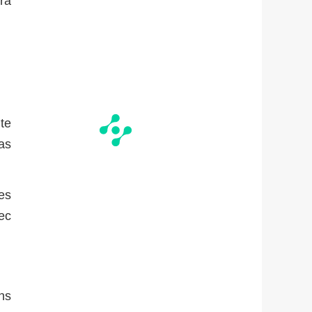
ra
te
pas
tes
ec
ns