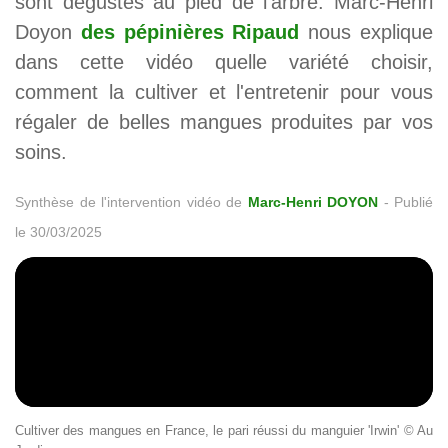
sont dégustés au pied de l'arbre. Marc-Henri
Doyon
des pépinières Ripaud
nous explique
dans cette vidéo quelle variété choisir,
comment la cultiver et l'entretenir pour vous
régaler de belles mangues produites par vos
soins.
Synthèse de l'intervention vidéo de
Marc-Henri DOYON
-
Publié
le 30/03/2025
Cultiver des mangues en France, le pari réussi du manguier 'Irwin' © Au