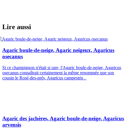
Lire aussi
Agaric boule-de-neige, Agaric neigeux, Agaricus
osecanus
Si ce champignon n'était si rare, l'Agaric boule-de-neige, Agaricus
osecanus connaîtrait certainement la même renommée que son
cousin le Rosé-des-prés, Agaricus campestris .
Agaric des jachères, Agaric boule-de-neige, Agaricus
arvensis