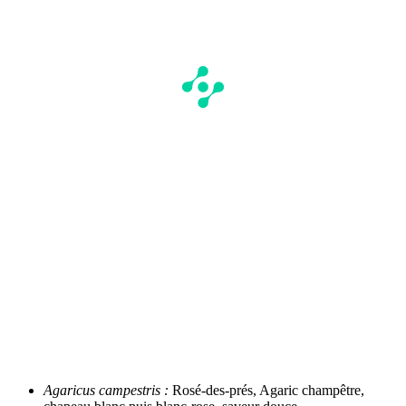
Agaricus campestris :
Rosé-des-prés, Agaric champêtre,