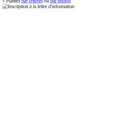
» Plantes
par critères
ou
par photos