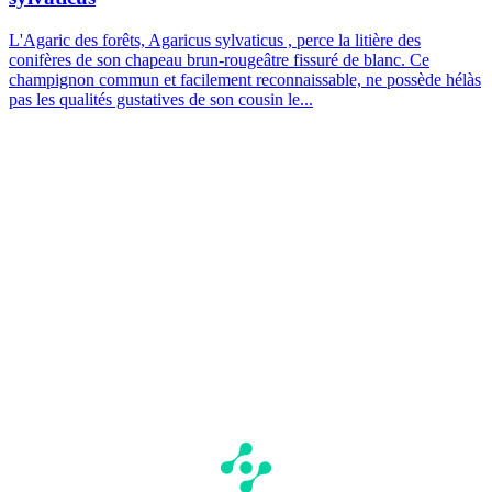
L'Agaric des forêts, Agaricus sylvaticus , perce la litière des
conifères de son chapeau brun-rougeâtre fissuré de blanc. Ce
champignon commun et facilement reconnaissable, ne possède hélàs
pas les qualités gustatives de son cousin le...