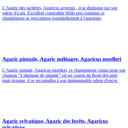
L'Agaric des jachères, Agaricus arvensis , il se distingue par son
odeur d'a nis. Excellent comestible hélàs peu commun ce
champignon se rencontrera essentiellement à l'automne.
Agaric pintade, Agaric méléagre, Agaricus moelleri
L'Agaric pintade, Agaricus moelleri, ce champignon connu pour son
chapeau “à plumage de pintade” est un cousin du Rosé-des-prés
mais toxique, il se reconnaîtra à son immanquable odeur d'encre.
Agaric sylvatique, Agaric des forêts, Agaricus
sylvaticus