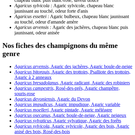
chapeau blanc puis blanc-rose, saveur douce
Agaricus sylvicola :
Agaric sylvicole, chapeau blanc
jaunissant au touché, odeur forte d'anis
Agaricus essettei :
Agaric bulbeux, chapeau blanc jaunissant
au touché, odeur d'amande amère
Agaricus arvensis :
Agaric des jachères, chapeau blanc puis
jaunissant, odeur anisée
Nos fiches des champignons du même
genre
Agaricus arvensis
, Agaric des jachères, Agaric boule-de-neige
Agaricus bitorquis
, Agaric des trottoirs, Psalliote des trottoirs,
Agaric à 2 anneaux
Agaricus bresadolanus
, Agaric radicant, Agaric des robiniers
Agaricus campestris
, Rosé-des-prés, Agaric champêtre,
souris-rose
Agaricus devoniensis
, Agaric du Devon
Agaricus impudicus
, Agaric impudique, Agaric variable
Agaricus moelleri
, Agaric pintade, Agaric méléagre
Agaricus osecanus
, Agaric boule-de-neige, Agaric neigeux
Agaricus sylvaticus
, Agaric sylvatique, Agaric des forêts
Agaricus sylvicola
, Agaric sylvicole, Agaric des bois, Agaric
anisé des bois, Rosé-des-bois