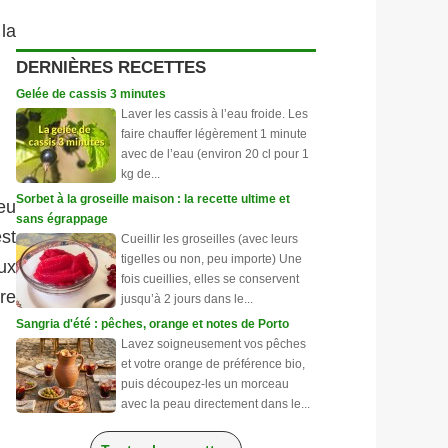
la
DERNIÈRES RECETTES
Gelée de cassis 3 minutes
Laver les cassis à l’eau froide. Les
faire chauffer légèrement 1 minute
avec de l’eau (environ 20 cl pour 1
kg de...
Sorbet à la groseille maison : la recette ultime et
eu
sans égrappage
st
Cueillir les groseilles (avec leurs
tigelles ou non, peu importe) Une
ux
fois cueillies, elles se conservent
re
jusqu’à 2 jours dans le...
Sangria d'été : pêches, orange et notes de Porto
Lavez soigneusement vos pêches
et votre orange de préférence bio,
puis découpez-les un morceau
avec la peau directement dans le...