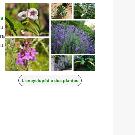
és
.
u.
ra
aut
L'encyclopédie des plantes