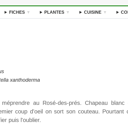
FICHES
PLANTES
CUISINE
CO
us
tella xanthoderma
'y méprendre au Rosé-des-prés. Chapeau blanc 
emier coup d'oeil on sort son couteau. Pourtant 
er puis l'oublier.