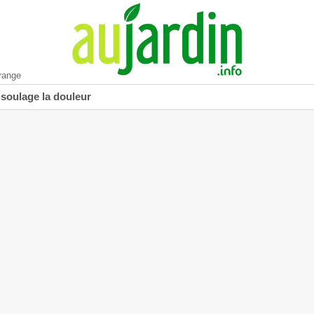
range
 soulage la douleur