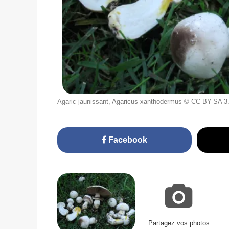
Agaric jaunissant, Agaricus xanthodermus © CC BY-SA 3
Facebook
Partagez vos photos