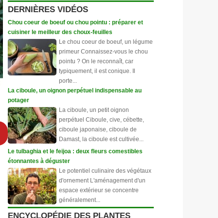
DERNIÈRES VIDÉOS
Chou coeur de boeuf ou chou pointu : préparer et
cuisiner le meilleur des choux-feuilles
Le chou coeur de boeuf, un légume
primeur Connaissez-vous le chou
pointu ? On le reconnaît, car
typiquement, il est conique. Il
porte...
La ciboule, un oignon perpétuel indispensable au
potager
La ciboule, un petit oignon
perpétuel Ciboule, cive, cébette,
ciboule japonaise, ciboule de
Damast, la ciboule est cultivée...
Le tulbaghia et le feijoa : deux fleurs comestibles
étonnantes à déguster
Le potentiel culinaire des végétaux
d'ornement L'aménagement d'un
espace extérieur se concentre
généralement...
ENCYCLOPÉDIE DES PLANTES