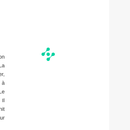
son
La
r,
 à
Le
Il
it
ur