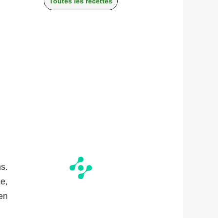
Toutes les recettes
ns.
e,
en