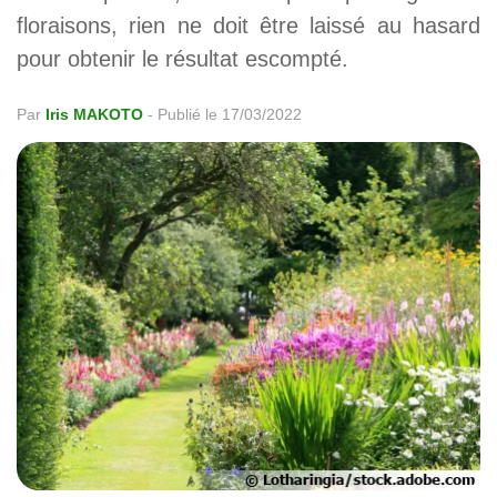
floraisons, rien ne doit être laissé au hasard
pour obtenir le résultat escompté.
Par
Iris MAKOTO
-
Publié le 17/03/2022