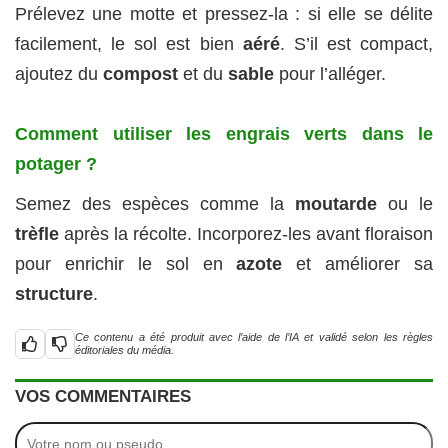
Prélevez une motte et pressez-la : si elle se délite
facilement, le sol est bien
aéré
. S’il est compact,
ajoutez du
compost
et du
sable
pour l’alléger.
Comment utiliser les engrais verts dans le
potager ?
Semez des espèces comme la
moutarde
ou le
trèfle
après la récolte. Incorporez-les avant floraison
pour enrichir le sol en
azote
et améliorer sa
structure
.
Ce contenu a été produit avec l’aide de l’IA et validé selon les règles
éditoriales du média.
VOS COMMENTAIRES