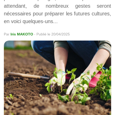
attendant, de nombreux gestes seront
nécessaires pour préparer les futures cultures,
en voici quelques-uns...
Par
Iris MAKOTO
-
Publié le 20/04/2025